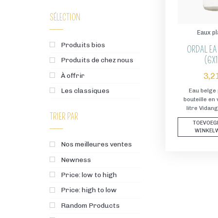
SÉLECTION
Eaux p
Produits bios
ORDAL EA
(6X1
Produits de chez nous
3,2
À offrir
Les classiques
Eau belge 
bouteille en
litre Vidang
TRIER PAR
TOEVOEG
WINKEL
Nos meilleures ventes
Newness
Price: low to high
Price: high to low
Random Products