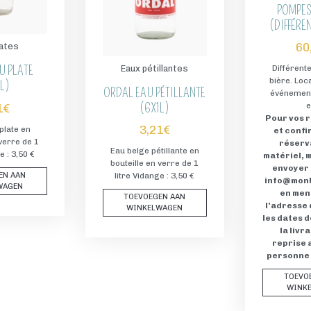
POMPES
(DIFFÉRE
60
lates
U PLATE
Eaux pétillantes
Différent
bière. Loc
L)
ORDAL EAU PÉTILLANTE
événement
(6X1L)
e
1
€
Pour vos 
3,21
€
plate en
et confi
 verre de 1
réserv
Eau belge pétillante en
e : 3,50 €
matériel, 
bouteille en verre de 1
envoyer 
EN AAN
litre Vidange : 3,50 €
info@mon
WAGEN
en men
TOEVOEGEN AAN
l'adresse 
WINKELWAGEN
les dates 
la livra
reprise a
personne 
TOEVO
WINK