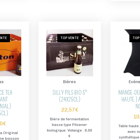
ENTE
TOP VENTE
TOP
as
Bières
Evéne
CE TEA
SILLY PILS BIO 5°
MANGE-DE
LANT
(24X25CL)
HAUTE ) 
NIAL)
N
22,57
€
5CL)
10
Bière de fermentation
70
€
basse type Pilsener
Table haute 
biologique. Vidange : 8,00
avec n
ea Original
€
synthétique
 une boisson