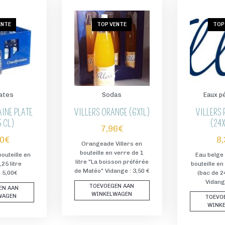
ENTE
TOP VENTE
TOP
lates
Sodas
Eaux pé
INE PLATE
VILLERS ORANGE (6X1L)
VILLERS 
 CL)
(24
7,96
€
80
€
8
Orangeade Villers en
bouteille en verre de 1
bouteille en
Eau belge 
litre "La boisson préférée
,25 litre
bouteille en
de Matéo" Vidange : 3,50 €
: 5,00€
(bac de 24
Vidange
TOEVOEGEN AAN
EN AAN
WINKELWAGEN
WAGEN
TOEVO
WINK