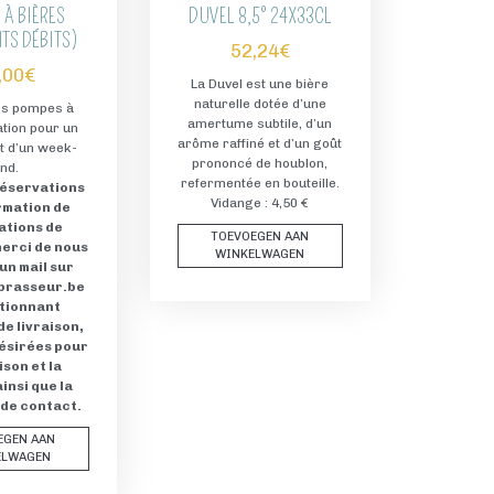
 À BIÈRES
DUVEL 8,5° 24X33CL
NTS DÉBITS)
52,24
€
,00
€
La Duvel est une bière
naturelle dotée d’une
es pompes à
amertume subtile, d’un
ation pour un
arôme raffiné et d’un goût
 d’un week-
prononcé de houblon,
nd.
refermentée en bouteille.
réservations
Vidange : 4,50 €
rmation de
ations de
TOEVOEGEN AAN
merci de nous
WINKELWAGEN
un mail sur
brasseur.be
tionnant
de livraison,
désirées pour
ison et la
insi que la
de contact.
EGEN AAN
ELWAGEN