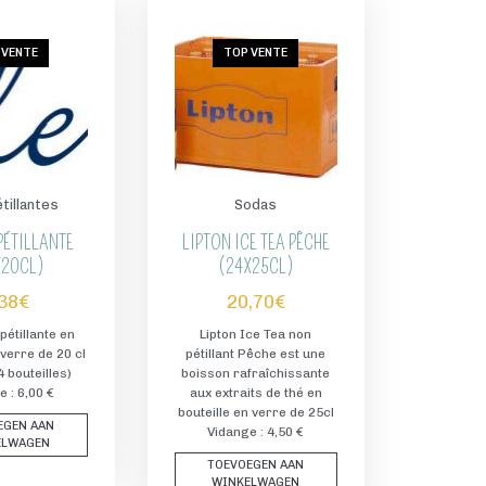
 VENTE
TOP VENTE
tillantes
Sodas
PÉTILLANTE
LIPTON ICE TEA PÊCHE
X20CL)
(24X25CL)
,38
€
20,70
€
pétillante en
Lipton Ice Tea non
 verre de 20 cl
pétillant Pêche est une
 bouteilles)
boisson rafraîchissante
 : 6,00 €
aux extraits de thé en
bouteille en verre de 25cl
EGEN AAN
Vidange : 4,50 €
ELWAGEN
TOEVOEGEN AAN
WINKELWAGEN