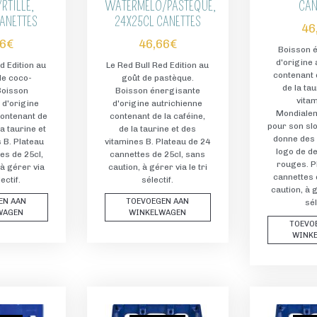
RTILLE,
WATERMELO/PASTÈQUE,
CAN
ANETTES
24X25CL CANETTES
46
66
€
46,66
€
Boisson 
d'origine 
d Edition au
Le Red Bull Red Edition au
contenant d
de coco-
goût de pastèque.
de la tau
 Boisson
Boisson énergisante
vitam
 d'origine
d'origine autrichienne
Mondiale
contenant de
contenant de la caféine,
pour son slo
la taurine et
de la taurine et des
donne des a
 B. Plateau
vitamines B. Plateau de 24
logo de d
es de 25cl,
cannettes de 25cl, sans
rouges. P
 à gérer via
caution, à gérer via le tri
cannettes 
lectif.
sélectif.
caution, à g
EN AAN
TOEVOEGEN AAN
sél
WAGEN
WINKELWAGEN
TOEVO
WINK