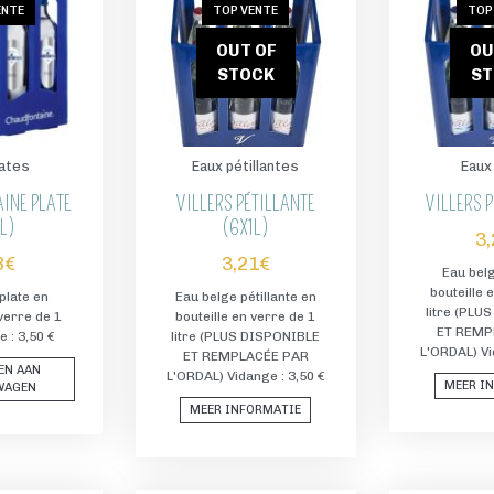
ENTE
TOP VENTE
TOP
OUT OF
OU
STOCK
S
lates
Eaux pétillantes
Eaux
INE PLATE
VILLERS PÉTILLANTE
VILLERS P
L)
(6X1L)
3
8
€
3,21
€
Eau belg
bouteille 
plate en
Eau belge pétillante en
litre (PLU
 verre de 1
bouteille en verre de 1
ET REMP
e : 3,50 €
litre (PLUS DISPONIBLE
L'ORDAL) Vi
ET REMPLACÉE PAR
EN AAN
L'ORDAL) Vidange : 3,50 €
MEER I
WAGEN
MEER INFORMATIE