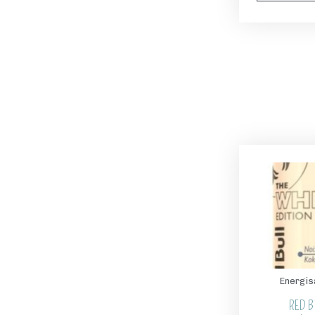
Energis
RED B