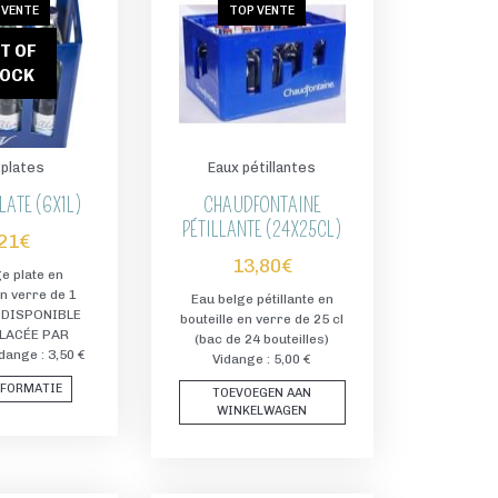
 VENTE
TOP VENTE
T OF
TOCK
 plates
Eaux pétillantes
LATE (6X1L)
CHAUDFONTAINE
PÉTILLANTE (24X25CL)
,21
€
13,80
€
e plate en
en verre de 1
Eau belge pétillante en
S DISPONIBLE
bouteille en verre de 25 cl
LACÉE PAR
(bac de 24 bouteilles)
dange : 3,50 €
Vidange : 5,00 €
NFORMATIE
TOEVOEGEN AAN
WINKELWAGEN