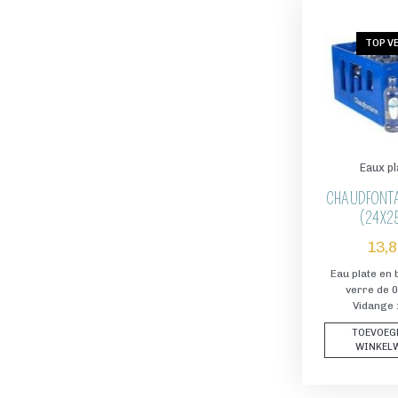
TOP V
Eaux p
CHAUDFONTA
(24X25
13,
Eau plate en 
verre de 0
Vidange 
TOEVOEG
WINKEL