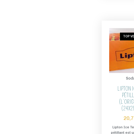
TOP V
Sod
LIPTON I
PÉTIL
(L’ORIG
(24X2
20,
Lipton Ice T
pétillant est