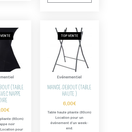
 VENTE
TOP VENTE
mentiel
Evénementiel
BOUT (TABLE
MANGE-DEBOUT (TABLE
AVEC NAPPE
HAUTE )
OIRE
6,00
€
,00
€
Table haute pliante (80cm)
Location pour un
pliante (80cm)
événement d’un week-
appe noir
end.
 Location pour