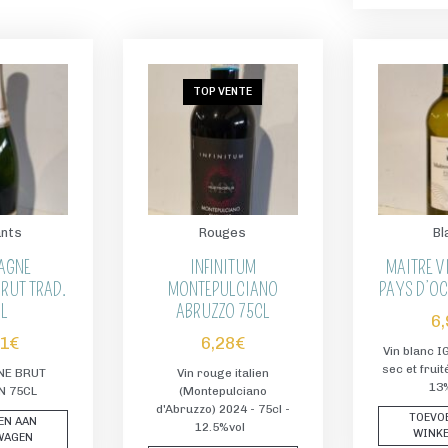
TOP VENTE
ants
Rouges
Bl
AGNE
INFINITUM
MAITRE V
RUT TRAD.
MONTEPULCIANO
PAYS D’OC
CL
ABRUZZO 75CL
6
71
€
6,28
€
Vin blanc 
sec et fruit
E BRUT
Vin rouge italien
13
N 75CL
(Montepulciano
d'Abruzzo) 2024 - 75cl -
TOEVO
EN AAN
12.5%vol
WINK
WAGEN