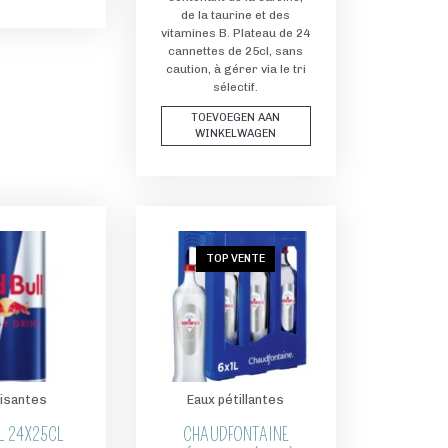
de la taurine et des
vitamines B. Plateau de 24
cannettes de 25cl, sans
caution, à gérer via le tri
sélectif.
TOEVOEGEN AAN
WINKELWAGEN
TOP VENTE
isantes
Eaux pétillantes
L 24X25CL
CHAUDFONTAINE