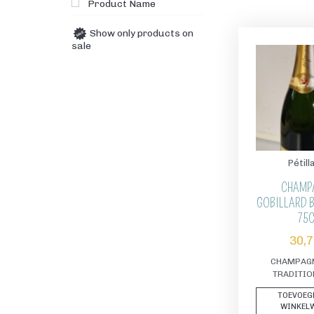
Product Name
Show only products on
sale
Pétill
CHAMP
GOBILLARD B
75
30,
CHAMPAGN
TRADITIO
TOEVOEG
WINKEL