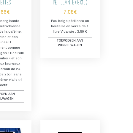
ETTES
PÉTILLANTE (6X1L)
,66
€
7,08
€
énergisante
Eau belge pétillante en
autrichienne
bouteille en verre de 1
e la caféine,
litre Vidange : 3,50 €
rine et des
TOEVOEGEN AAN
ines B.
WINKELWAGEN
ment connue
gan « Red Bull
iles » et son
eux taureaux
lateau de 24
de 25cl, sans
érer via le tri
ectif.
EGEN AAN
ELWAGEN