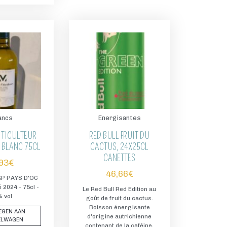
ancs
Energisantes
ITICULTEUR
RED BULL FRUIT DU
 BLANC 75CL
CACTUS, 24X25CL
CANETTES
,93
€
46,66
€
IGP PAYS D'OC
é 2024 - 75cl -
Le Red Bull Red Edition au
% vol
goût de fruit du cactus.
Boisson énergisante
EGEN AAN
d'origine autrichienne
ELWAGEN
contenant de la caféine,