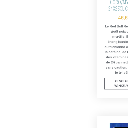
COCO/MY
24X25CL C
46,
Le Red Bull Re
goût noix 
myrtille.
énergisante
autrichienne 
la caféine, de 
des vitamines
de 24 cannett
sans caution,
le tri sé
TOEVOEG
WINKEL