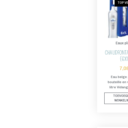
TOP V
Eaux p
CHAUDFONTA
(6X1
7,0
Eau belge 
bouteille en
litre Vidang
TOEVOEG
WINKEL