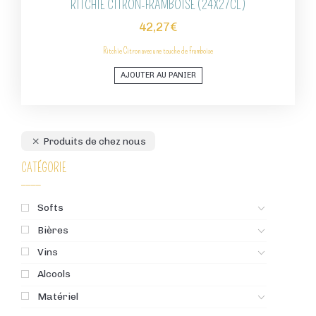
RITCHIE CITRON-FRAMBOISE (24X27CL)
42,27
€
Ritchie Citron avec une touche de framboise
AJOUTER AU PANIER
Produits de chez nous
CATÉGORIE
Softs
Bières
Vins
Alcools
Matériel