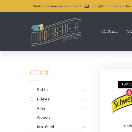
Contactez-nous maintenant !
info@monbrasseur.be
ACCUEIL
S
CATÉGORIE
TOP V
Softs
Bières
Vins
Alcools
Sod
Matériel