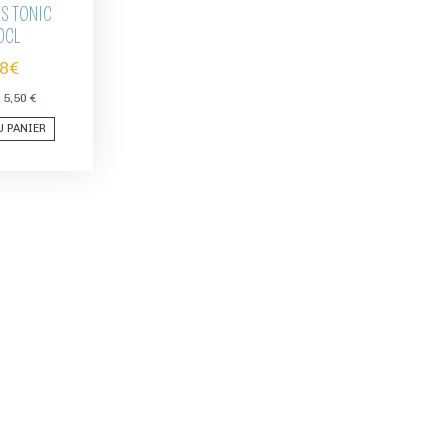
S TONIC
0CL
48
€
 5,50 €
U PANIER